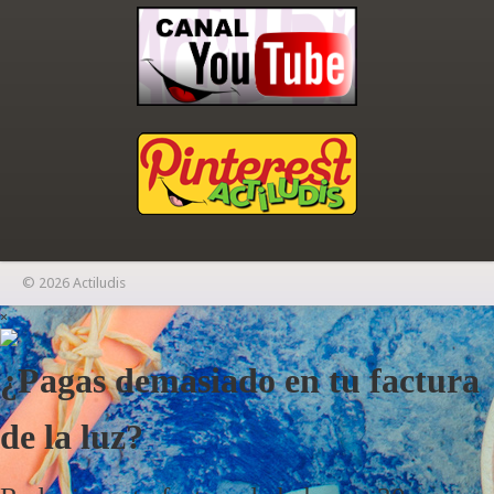
© 2026 Actiludis
×
¿Pagas demasiado en tu factura
de la luz?