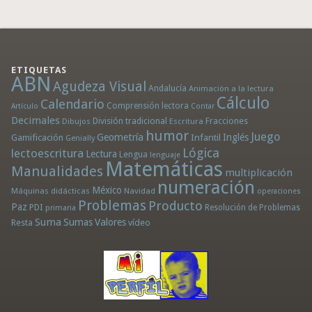
ETIQUETAS
ABN
Agudeza Visual
Andalucía
Animación a la lectura
Cálculo
Calendario
Comprensión lectora
Artículo
Contar
Decimales
División tradicional
Fracciones
Dibujos
Escritura
humor
Juego
Geometría
Infantil
Inglés
Gamificación
Genially
Lógica
lectoescritura
Lectura
Lengua
lenguaje
Matemáticas
Manualidades
multiplicación
numeración
México
Máquinas didácticas
Navidad
operaciones
Problemas
Producto
Paz
PDI
Resolución de Problemas
primaria
Suma
Sumas
Valores
Resta
vídeo