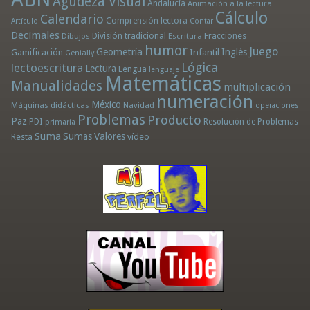
Agudeza Visual
Andalucía
Animación a la lectura
Cálculo
Calendario
Comprensión lectora
Artículo
Contar
Decimales
División tradicional
Fracciones
Dibujos
Escritura
humor
Juego
Geometría
Infantil
Inglés
Gamificación
Genially
Lógica
lectoescritura
Lectura
Lengua
lenguaje
Matemáticas
Manualidades
multiplicación
numeración
México
Máquinas didácticas
Navidad
operaciones
Problemas
Producto
Paz
PDI
Resolución de Problemas
primaria
Suma
Sumas
Valores
Resta
vídeo