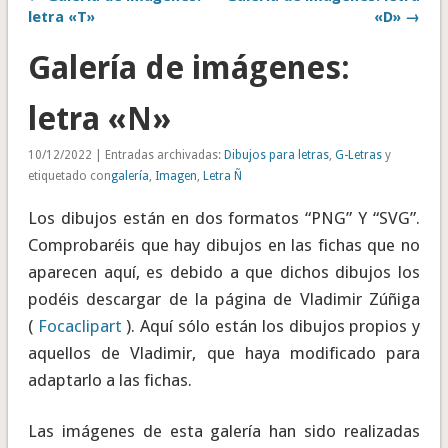
letra «T»
«D» →
Galería de imágenes:
letra «N»
10/12/2022 | Entradas archivadas:
Dibujos para letras
,
G-Letras
y
etiquetado con
galería
,
Imagen
,
Letra Ñ
Los dibujos están en dos formatos “PNG” Y “SVG”.
Comprobaréis que hay dibujos en las fichas que no
aparecen aquí, es debido a que dichos dibujos los
podéis descargar de la página de Vladimir Zúñiga
(
Focaclipart
). Aquí sólo están los dibujos propios y
aquellos de Vladimir, que haya modificado para
adaptarlo a las fichas.
Las imágenes de esta galería han sido realizadas