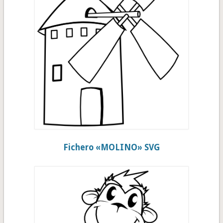
Fichero «MOLINO» SVG