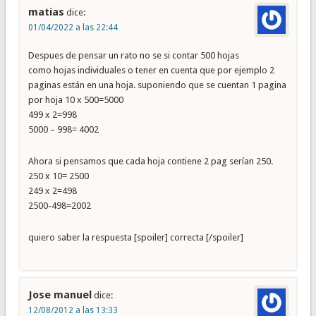
matias
dice:
01/04/2022 a las 22:44
Despues de pensar un rato no se si contar 500 hojas
como hojas individuales o tener en cuenta que por ejemplo 2
paginas están en una hoja. suponiendo que se cuentan 1 pagina
por hoja 10 x 500=5000
499 x 2=998
5000 – 998= 4002
Ahora si pensamos que cada hoja contiene 2 pag serían 250.
250 x 10= 2500
249 x 2=498
2500-498=2002
quiero saber la respuesta [spoiler] correcta [/spoiler]
Jose manuel
dice:
12/08/2012 a las 13:33