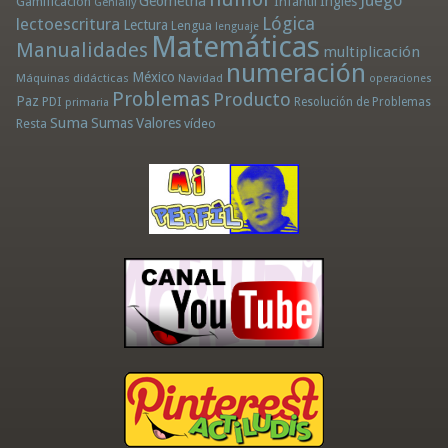
Juego
Geometría
Infantil
Inglés
Gamificación
Genially
Lógica
lectoescritura
Lectura
Lengua
lenguaje
Matemáticas
Manualidades
multiplicación
numeración
México
Máquinas didácticas
Navidad
operaciones
Problemas
Producto
Paz
PDI
Resolución de Problemas
primaria
Suma
Sumas
Valores
Resta
vídeo