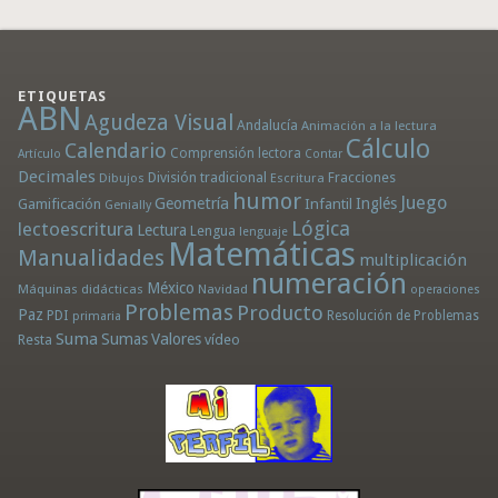
ETIQUETAS
ABN
Agudeza Visual
Andalucía
Animación a la lectura
Cálculo
Calendario
Comprensión lectora
Artículo
Contar
Decimales
División tradicional
Fracciones
Dibujos
Escritura
humor
Juego
Geometría
Infantil
Inglés
Gamificación
Genially
Lógica
lectoescritura
Lectura
Lengua
lenguaje
Matemáticas
Manualidades
multiplicación
numeración
México
Máquinas didácticas
Navidad
operaciones
Problemas
Producto
Paz
PDI
Resolución de Problemas
primaria
Suma
Sumas
Valores
Resta
vídeo