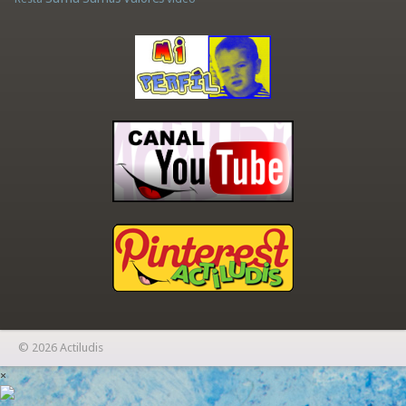
© 2026 Actiludis
×