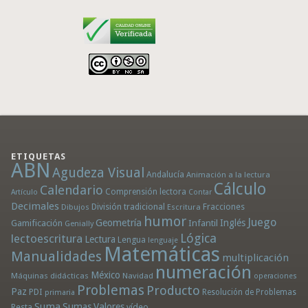
ETIQUETAS
ABN
Agudeza Visual
Andalucía
Animación a la lectura
Cálculo
Calendario
Comprensión lectora
Artículo
Contar
Decimales
División tradicional
Fracciones
Dibujos
Escritura
humor
Juego
Geometría
Infantil
Inglés
Gamificación
Genially
Lógica
lectoescritura
Lectura
Lengua
lenguaje
Matemáticas
Manualidades
multiplicación
numeración
México
Máquinas didácticas
Navidad
operaciones
Problemas
Producto
Paz
PDI
Resolución de Problemas
primaria
Suma
Sumas
Valores
Resta
vídeo