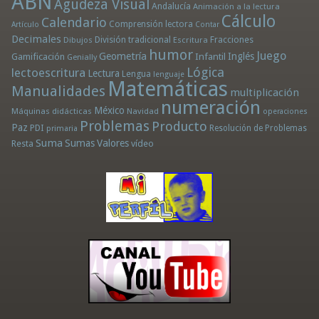
ABN
Agudeza Visual
Andalucía
Animación a la lectura
Cálculo
Calendario
Comprensión lectora
Artículo
Contar
Decimales
División tradicional
Fracciones
Dibujos
Escritura
humor
Juego
Geometría
Infantil
Inglés
Gamificación
Genially
Lógica
lectoescritura
Lectura
Lengua
lenguaje
Matemáticas
Manualidades
multiplicación
numeración
México
Máquinas didácticas
Navidad
operaciones
Problemas
Producto
Paz
PDI
Resolución de Problemas
primaria
Suma
Sumas
Valores
Resta
vídeo