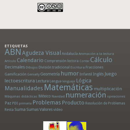
ETIQUETAS
ABN
Agudeza Visual
Andalucía
Animación a la lectura
Cálculo
Calendario
Comprensión lectora
Artículo
Contar
Decimales
División tradicional
Fracciones
Dibujos
Escritura
humor
Juego
Geometría
Infantil
Inglés
Gamificación
Genially
Lógica
lectoescritura
Lectura
Lengua
lenguaje
Matemáticas
Manualidades
multiplicación
numeración
México
Máquinas didácticas
Navidad
operaciones
Problemas
Producto
Paz
PDI
Resolución de Problemas
primaria
Suma
Sumas
Valores
Resta
vídeo