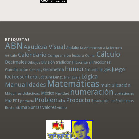
ETIQUETAS
ABN
Agudeza Visual
Andalucía
Animación a la lectura
Cálculo
Calendario
Comprensión lectora
Artículo
Contar
Decimales
División tradicional
Fracciones
Dibujos
Escritura
humor
Juego
Geometría
Infantil
Inglés
Gamificación
Genially
Lógica
lectoescritura
Lectura
Lengua
lenguaje
Matemáticas
Manualidades
multiplicación
numeración
México
Máquinas didácticas
Navidad
operaciones
Problemas
Producto
Paz
PDI
Resolución de Problemas
primaria
Suma
Sumas
Valores
Resta
vídeo