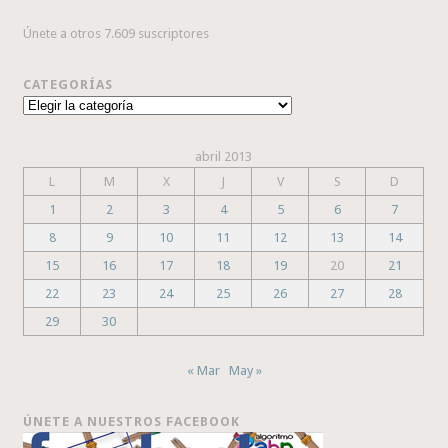
Únete a otros 7.609 suscriptores
CATEGORÍAS
Categorías
abril 2013
L
M
X
J
V
S
D
1
2
3
4
5
6
7
8
9
10
11
12
13
14
15
16
17
18
19
20
21
22
23
24
25
26
27
28
29
30
« Mar
May »
ÚNETE A NUESTROS FACEBOOK