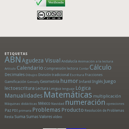
ETIQUETAS
ABN
Agudeza Visual
Andalucía
Animación a la lectura
Cálculo
Calendario
Comprensión lectora
Artículo
Contar
Decimales
División tradicional
Fracciones
Dibujos
Escritura
humor
Juego
Geometría
Infantil
Inglés
Gamificación
Genially
Lógica
lectoescritura
Lectura
Lengua
lenguaje
Matemáticas
Manualidades
multiplicación
numeración
México
Máquinas didácticas
Navidad
operaciones
Problemas
Producto
Paz
PDI
Resolución de Problemas
primaria
Suma
Sumas
Valores
Resta
vídeo