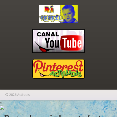
© 2026 Actiludis
×