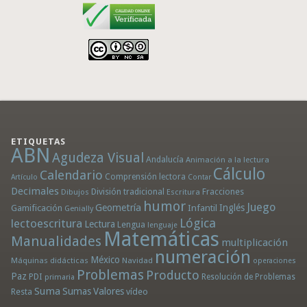
ETIQUETAS
ABN
Agudeza Visual
Andalucía
Animación a la lectura
Cálculo
Calendario
Comprensión lectora
Artículo
Contar
Decimales
División tradicional
Fracciones
Dibujos
Escritura
humor
Juego
Geometría
Infantil
Inglés
Gamificación
Genially
Lógica
lectoescritura
Lectura
Lengua
lenguaje
Matemáticas
Manualidades
multiplicación
numeración
México
Máquinas didácticas
Navidad
operaciones
Problemas
Producto
Paz
PDI
Resolución de Problemas
primaria
Suma
Sumas
Valores
Resta
vídeo