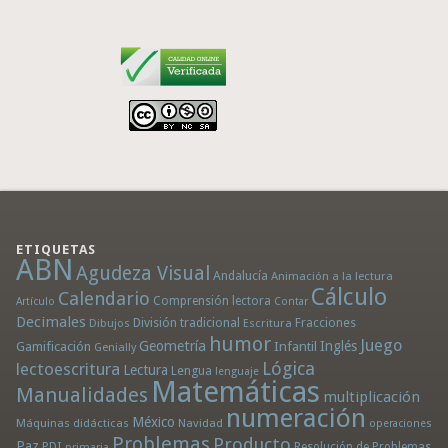
ETIQUETAS
ABN
Agudeza Visual
Andalucía
Animación a la lectura
Cálculo
Calendario
Comprensión lectora
Artículo
Contar
Decimales
División tradicional
Fracciones
Dibujos
Escritura
humor
Juego
Geometría
Infantil
Inglés
Gamificación
Genially
Lógica
lectoescritura
Lectura
Lengua
lenguaje
Matemáticas
Manualidades
multiplicación
numeración
México
Máquinas didácticas
Navidad
operaciones
Problemas
Producto
Paz
PDI
Resolución de Problemas
primaria