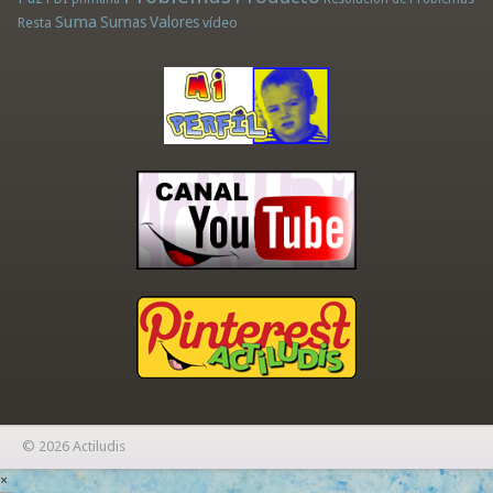
Suma
Sumas
Valores
Resta
vídeo
© 2026 Actiludis
×