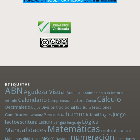
ETIQUETAS
ABN
Agudeza Visual
Andalucía
Animación a la lectura
Cálculo
Calendario
Comprensión lectora
Artículo
Contar
Decimales
División tradicional
Fracciones
Dibujos
Escritura
humor
Juego
Geometría
Infantil
Inglés
Gamificación
Genially
Lógica
lectoescritura
Lectura
Lengua
lenguaje
Matemáticas
Manualidades
multiplicación
numeración
México
Máquinas didácticas
Navidad
operaciones