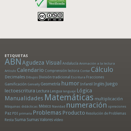
ETIQUETAS
ABN
Agudeza Visual
Andalucía
Animación a la lectura
Cálculo
Calendario
Comprensión lectora
Artículo
Contar
Decimales
División tradicional
Fracciones
Dibujos
Escritura
humor
Juego
Geometría
Infantil
Inglés
Gamificación
Genially
Lógica
lectoescritura
Lectura
Lengua
lenguaje
Matemáticas
Manualidades
multiplicación
numeración
México
Máquinas didácticas
Navidad
operaciones
Problemas
Producto
Paz
PDI
Resolución de Problemas
primaria
Suma
Sumas
Valores
Resta
vídeo