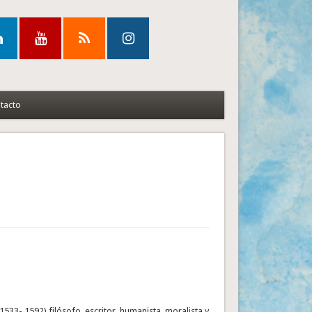
tacto
533- 1592) filósofo, escritor, humanista, moralista y