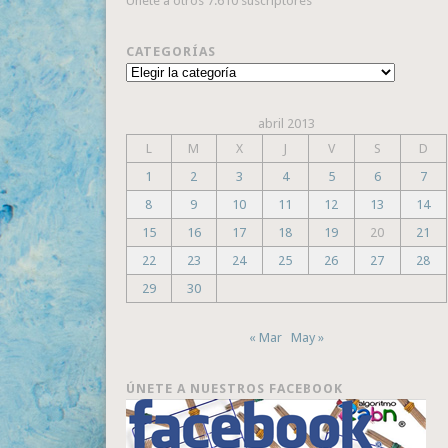
Únete a otros 7.610 suscriptores
CATEGORÍAS
Categorías
abril 2013
L
M
X
J
V
S
D
1
2
3
4
5
6
7
8
9
10
11
12
13
14
15
16
17
18
19
20
21
22
23
24
25
26
27
28
29
30
« Mar
May »
ÚNETE A NUESTROS FACEBOOK