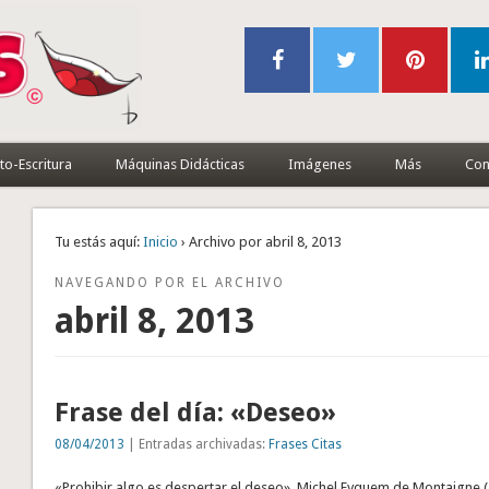
to-Escritura
Máquinas Didácticas
Imágenes
Más
Con
Tu estás aquí:
Inicio
› Archivo por abril 8, 2013
NAVEGANDO POR EL ARCHIVO
abril 8, 2013
Frase del día: «Deseo»
08/04/2013
| Entradas archivadas:
Frases Citas
«Prohibir algo es despertar el deseo». Michel Eyquem de Montaigne (1