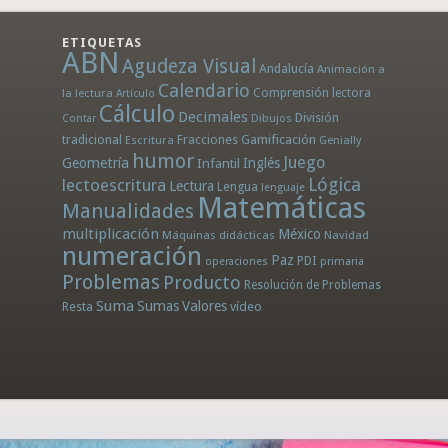
ETIQUETAS
ABN
Agudeza Visual
Andalucía
Animación a
Calendario
la lectura
Comprensión lectora
Artículo
Cálculo
Decimales
División
Dibujos
Contar
tradicional
Fracciones
Gamificación
Escritura
Genially
humor
Juego
Geometría
Infantil
Inglés
Lógica
lectoescritura
Lectura
Lengua
lenguaje
Matemáticas
Manualidades
multiplicación
México
Máquinas didácticas
Navidad
numeración
Paz
PDI
operaciones
primaria
Problemas
Producto
Resolución de Problemas
Suma
Sumas
Valores
Resta
vídeo