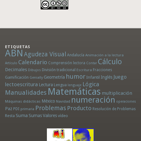
ETIQUETAS
ABN
Agudeza Visual
Andalucía
Animación a la lectura
Cálculo
Calendario
Comprensión lectora
Artículo
Contar
Decimales
División tradicional
Fracciones
Dibujos
Escritura
humor
Juego
Geometría
Infantil
Inglés
Gamificación
Genially
Lógica
lectoescritura
Lectura
Lengua
lenguaje
Matemáticas
Manualidades
multiplicación
numeración
México
Máquinas didácticas
Navidad
operaciones
Problemas
Producto
Paz
PDI
Resolución de Problemas
primaria
Suma
Sumas
Valores
Resta
vídeo