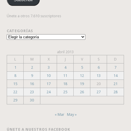
electrónico
Únete a otros 7.610 suscriptores
CATEGORÍAS
Categorías
abril 2013
L
M
X
J
V
S
D
1
2
3
4
5
6
7
8
9
10
11
12
13
14
15
16
17
18
19
20
21
22
23
24
25
26
27
28
29
30
« Mar
May »
ÚNETE A NUESTROS FACEBOOK