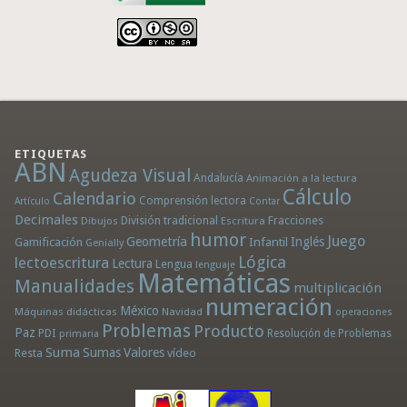
ETIQUETAS
ABN
Agudeza Visual
Andalucía
Animación a la lectura
Cálculo
Calendario
Comprensión lectora
Artículo
Contar
Decimales
División tradicional
Fracciones
Dibujos
Escritura
humor
Juego
Geometría
Infantil
Inglés
Gamificación
Genially
Lógica
lectoescritura
Lectura
Lengua
lenguaje
Matemáticas
Manualidades
multiplicación
numeración
México
Máquinas didácticas
Navidad
operaciones
Problemas
Producto
Paz
PDI
Resolución de Problemas
primaria
Suma
Sumas
Valores
Resta
vídeo