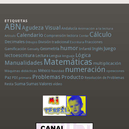
ETIQUETAS
ABN
Agudeza Visual
Andalucía
Animación a la lectura
Cálculo
Calendario
Comprensión lectora
Artículo
Contar
Decimales
División tradicional
Fracciones
Dibujos
Escritura
humor
Juego
Geometría
Infantil
Inglés
Gamificación
Genially
Lógica
lectoescritura
Lectura
Lengua
lenguaje
Matemáticas
Manualidades
multiplicación
numeración
México
Máquinas didácticas
Navidad
operaciones
Problemas
Producto
Paz
PDI
Resolución de Problemas
primaria
Suma
Sumas
Valores
Resta
vídeo