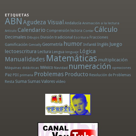
ETIQUETAS
ABN
Agudeza Visual
Andalucía
Animación a la lectura
Cálculo
Calendario
Comprensión lectora
Artículo
Contar
Decimales
División tradicional
Fracciones
Dibujos
Escritura
humor
Juego
Geometría
Infantil
Inglés
Gamificación
Genially
Lógica
lectoescritura
Lectura
Lengua
lenguaje
Matemáticas
Manualidades
multiplicación
numeración
México
Máquinas didácticas
Navidad
operaciones
Problemas
Producto
Paz
PDI
Resolución de Problemas
primaria
Suma
Sumas
Valores
Resta
vídeo