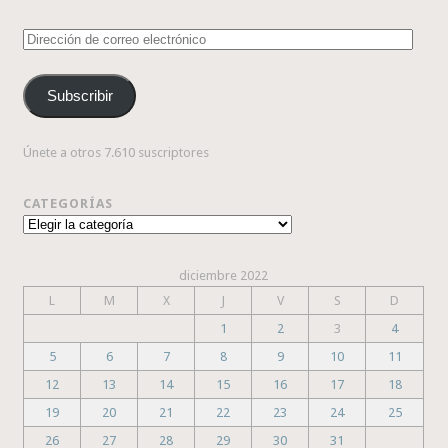
Dirección
de
correo
Subscribir
electrónico
Únete a otros 7.610 suscriptores
CATEGORÍAS
Categorías
diciembre 2022
L
M
X
J
V
S
D
1
2
3
4
5
6
7
8
9
10
11
12
13
14
15
16
17
18
19
20
21
22
23
24
25
26
27
28
29
30
31