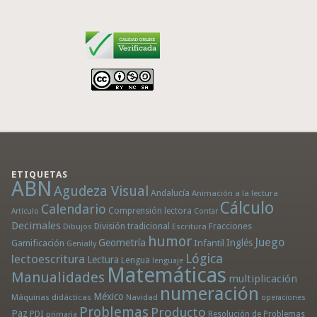
ETIQUETAS
ABN
Agudeza Visual
Andalucía
Animación a la lectura
Cálculo
Calendario
Comprensión lectora
Artículo
Contar
Decimales
División tradicional
Fracciones
Dibujos
Escritura
humor
Juego
Geometría
Infantil
Inglés
Gamificación
Genially
Lógica
lectoescritura
Lectura
Lengua
lenguaje
Matemáticas
Manualidades
multiplicación
numeración
México
Máquinas didácticas
Navidad
operaciones
Problemas
Producto
Paz
PDI
Resolución de Problemas
primaria