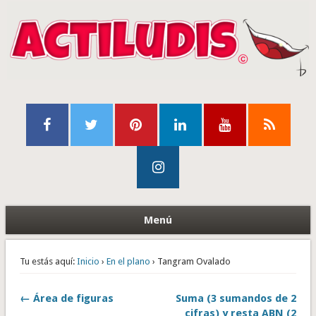
Menú
Tu estás aquí:
Inicio
›
En el plano
› Tangram Ovalado
← Área de figuras
Suma (3 sumandos de 2
cifras) y resta ABN (2