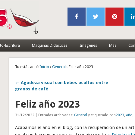
to-Escritura
Máquinas Didácticas
Imágenes
Más
Con
Tu estás aquí:
Inicio
›
General
› Feliz año 2023
← Agudeza visual con bebés ocultos entre
granos de café
Feliz año 2023
31/12/2022 | Entradas archivadas:
General
y etiquetado con
2023
,
Año
,
Acabamos el año en el blog, con la recuperación de un artí
en el que hay que encontrar al conejo oculto
«¿Dónde está