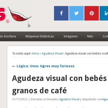
to-Escritura
Máquinas Didácticas
Imágenes
Más
Con
Tu estás aquí:
Inicio
›
Agudeza Visual
› Agudeza visual con bebés ocul
← Lógica: Unos tigres muy furiosos
Agudeza visual con bebés
granos de café
31/12/2022 | Entradas archivadas:
Agudeza Visual
y etiquetado con
Agud