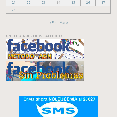
21
22
23
24
25
26
27
28
« Ene
Mar »
ÚNETE A NUESTROS FACEBOOK