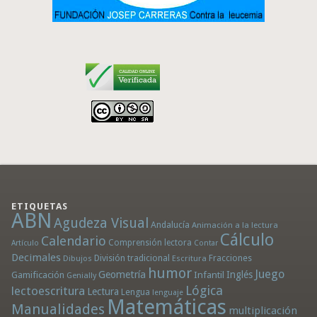
ETIQUETAS
ABN
Agudeza Visual
Andalucía
Animación a la lectura
Cálculo
Calendario
Comprensión lectora
Artículo
Contar
Decimales
División tradicional
Fracciones
Dibujos
Escritura
humor
Juego
Geometría
Infantil
Inglés
Gamificación
Genially
Lógica
lectoescritura
Lectura
Lengua
lenguaje
Matemáticas
Manualidades
multiplicación