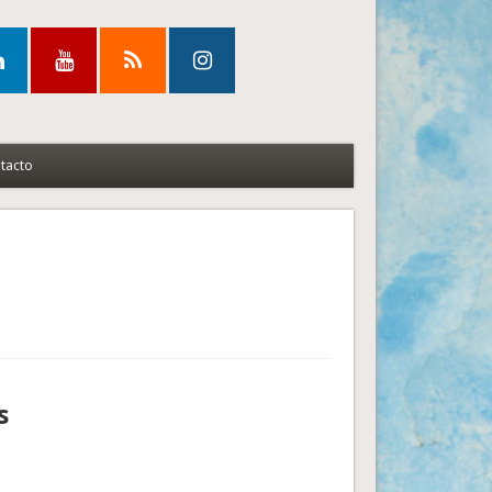
tacto
s