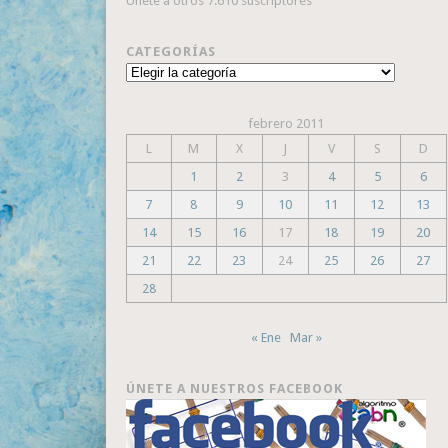
Únete a otros 7.610 suscriptores
CATEGORÍAS
Categorías
febrero 2011
L
M
X
J
V
S
D
1
2
3
4
5
6
7
8
9
10
11
12
13
14
15
16
17
18
19
20
21
22
23
24
25
26
27
28
« Ene
Mar »
ÚNETE A NUESTROS FACEBOOK