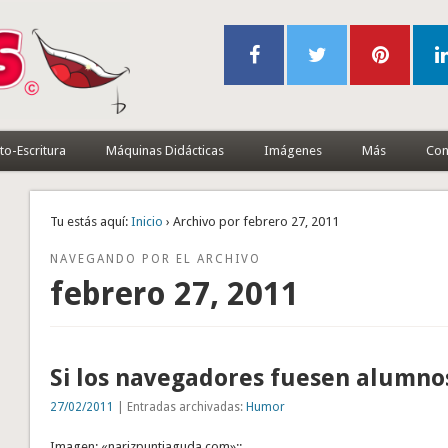
to-Escritura
Máquinas Didácticas
Imágenes
Más
Con
Tu estás aquí:
Inicio
› Archivo por febrero 27, 2011
NAVEGANDO POR EL ARCHIVO
febrero 27, 2011
Si los navegadores fuesen alumno
27/02/2011
| Entradas archivadas:
Humor
Imagen: «narizpuntiaguda.com»;;