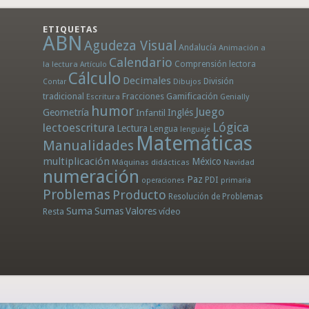
ETIQUETAS
ABN
Agudeza Visual
Andalucía
Animación a
Calendario
la lectura
Comprensión lectora
Artículo
Cálculo
Decimales
División
Dibujos
Contar
tradicional
Fracciones
Gamificación
Escritura
Genially
humor
Juego
Geometría
Infantil
Inglés
Lógica
lectoescritura
Lectura
Lengua
lenguaje
Matemáticas
Manualidades
multiplicación
México
Máquinas didácticas
Navidad
numeración
Paz
PDI
operaciones
primaria
Problemas
Producto
Resolución de Problemas
Suma
Sumas
Valores
Resta
vídeo