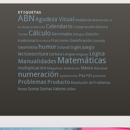
ETIQUETAS
ABN
Agudeza Visual
Andalucía
Animación a
Calendario
la lectura
Comprensión lectora
Artículo
Cálculo
Decimales
División
Dibujos
Contar
tradicional
Fracciones
Gamificación
Escritura
Genially
humor
Juego
Geometría
Infantil
Inglés
Lógica
lectoescritura
Lectura
Lengua
lenguaje
Matemáticas
Manualidades
multiplicación
México
Máquinas didácticas
Navidad
numeración
Paz
PDI
operaciones
primaria
Problemas
Producto
Resolución de Problemas
Suma
Sumas
Valores
Resta
vídeo