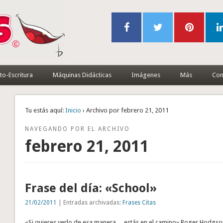
to-Escritura
Máquinas Didácticas
Imágenes
Más
Con
Tu estás aquí:
Inicio
› Archivo por febrero 21, 2011
NAVEGANDO POR EL ARCHIVO
febrero 21, 2011
Frase del día: «School»
21/02/2011
| Entradas archivadas:
Frases Citas
«Si quieres verlo de esa manera… estás en el camino» Roger Hodgso