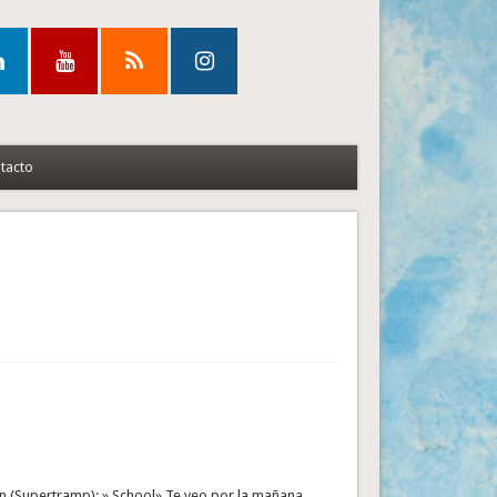
tacto
n (Supertramp): » School» Te veo por la mañana