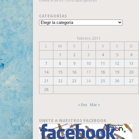
Únete a otros 7.610 suscriptores
CATEGORÍAS
Categorías
febrero 2011
L
M
X
J
V
S
D
1
2
3
4
5
6
7
8
9
10
11
12
13
14
15
16
17
18
19
20
21
22
23
24
25
26
27
28
« Ene
Mar »
ÚNETE A NUESTROS FACEBOOK