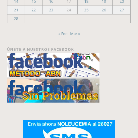
14
15
16
17
18
19
20
21
22
23
24
25
26
27
28
« Ene
Mar »
ÚNETE A NUESTROS FACEBOOK