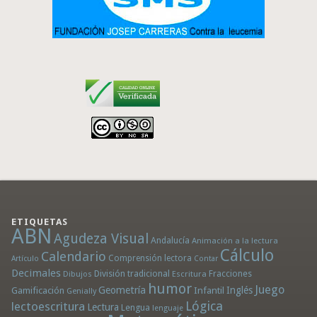
ETIQUETAS
ABN
Agudeza Visual
Andalucía
Animación a la lectura
Cálculo
Calendario
Comprensión lectora
Artículo
Contar
Decimales
División tradicional
Fracciones
Dibujos
Escritura
humor
Juego
Geometría
Infantil
Inglés
Gamificación
Genially
Lógica
lectoescritura
Lectura
Lengua
lenguaje