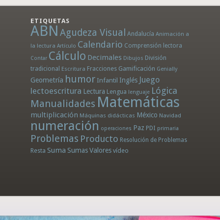
ETIQUETAS
ABN
Agudeza Visual
Andalucía
Animación a
Calendario
la lectura
Comprensión lectora
Artículo
Cálculo
Decimales
División
Dibujos
Contar
tradicional
Fracciones
Gamificación
Escritura
Genially
humor
Juego
Geometría
Infantil
Inglés
Lógica
lectoescritura
Lectura
Lengua
lenguaje
Matemáticas
Manualidades
multiplicación
México
Máquinas didácticas
Navidad
numeración
Paz
PDI
operaciones
primaria
Problemas
Producto
Resolución de Problemas
Suma
Sumas
Valores
Resta
vídeo