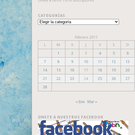
Únete a otros 7.610 suscriptores
CATEGORÍAS
Categorías
febrero 2011
L
M
X
J
V
S
D
1
2
3
4
5
6
7
8
9
10
11
12
13
14
15
16
17
18
19
20
21
22
23
24
25
26
27
28
« Ene
Mar »
ÚNETE A NUESTROS FACEBOOK