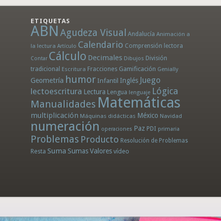
ETIQUETAS
ABN
Agudeza Visual
Andalucía
Animación a
Calendario
la lectura
Comprensión lectora
Artículo
Cálculo
Decimales
División
Dibujos
Contar
tradicional
Fracciones
Gamificación
Escritura
Genially
humor
Juego
Geometría
Infantil
Inglés
Lógica
lectoescritura
Lectura
Lengua
lenguaje
Matemáticas
Manualidades
multiplicación
México
Máquinas didácticas
Navidad
numeración
Paz
PDI
operaciones
primaria
Problemas
Producto
Resolución de Problemas
Suma
Sumas
Valores
Resta
vídeo