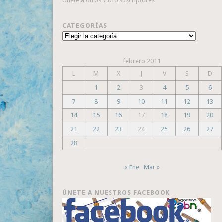
Únete a otros 7.610 suscriptores
CATEGORÍAS
Categorías
febrero 2011
L
M
X
J
V
S
D
1
2
3
4
5
6
7
8
9
10
11
12
13
14
15
16
17
18
19
20
21
22
23
24
25
26
27
28
« Ene
Mar »
ÚNETE A NUESTROS FACEBOOK