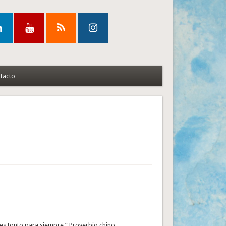
tacto
es tonto para siempre.” Proverbio chino