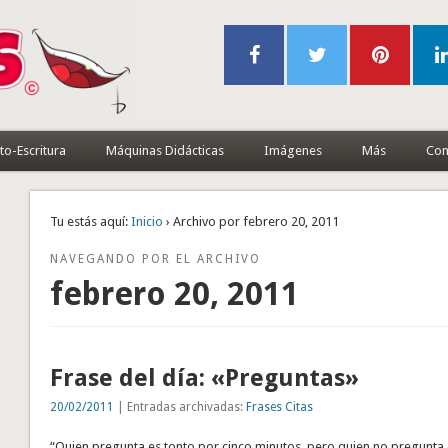
to-Escritura
Máquinas Didácticas
Imágenes
Más
Con
Tu estás aquí:
Inicio
› Archivo por febrero 20, 2011
NAVEGANDO POR EL ARCHIVO
febrero 20, 2011
Frase del día: «Preguntas»
20/02/2011
| Entradas archivadas:
Frases Citas
“Quien pregunta es tonto por cinco minutos, pero quien no pregunta 