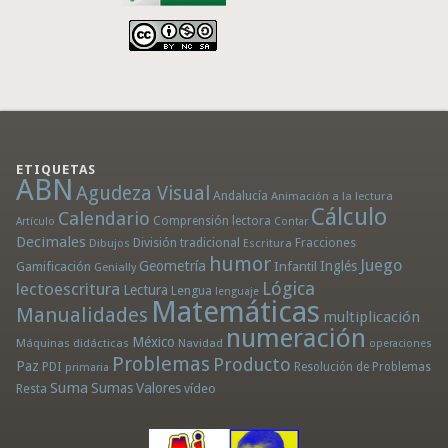
ETIQUETAS
ABN
Agudeza Visual
Andalucía
Animación a la lectura
Cálculo
Calendario
Comprensión lectora
Artículo
Contar
Decimales
División tradicional
Fracciones
Dibujos
Escritura
humor
Juego
Geometría
Infantil
Inglés
Gamificación
Genially
Lógica
lectoescritura
Lectura
Lengua
lenguaje
Matemáticas
Manualidades
multiplicación
numeración
México
Máquinas didácticas
Navidad
operaciones
Problemas
Producto
Paz
PDI
Resolución de Problemas
primaria
Suma
Sumas
Valores
Resta
vídeo