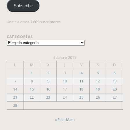
correo
Subscribir
electrónico
Únete a otros 7.609 suscriptores
CATEGORÍAS
Categorías
febrero 2011
L
M
X
J
V
S
D
1
2
3
4
5
6
7
8
9
10
11
12
13
14
15
16
17
18
19
20
21
22
23
24
25
26
27
28
« Ene
Mar »