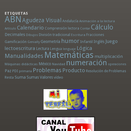
ETIQUETAS
ABN
Agudeza Visual
Andalucía
Animación a la lectura
Cálculo
Calendario
Comprensión lectora
Artículo
Contar
Decimales
División tradicional
Fracciones
Dibujos
Escritura
humor
Juego
Geometría
Infantil
Inglés
Gamificación
Genially
Lógica
lectoescritura
Lectura
Lengua
lenguaje
Matemáticas
Manualidades
multiplicación
numeración
México
Máquinas didácticas
Navidad
operaciones
Problemas
Producto
Paz
PDI
Resolución de Problemas
primaria
Suma
Sumas
Valores
Resta
vídeo