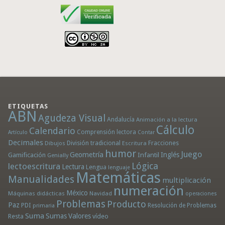
ETIQUETAS
ABN
Agudeza Visual
Andalucía
Animación a la lectura
Cálculo
Calendario
Comprensión lectora
Artículo
Contar
Decimales
División tradicional
Fracciones
Dibujos
Escritura
humor
Juego
Geometría
Infantil
Inglés
Gamificación
Genially
Lógica
lectoescritura
Lectura
Lengua
lenguaje
Matemáticas
Manualidades
multiplicación
numeración
México
Máquinas didácticas
Navidad
operaciones
Problemas
Producto
Paz
PDI
Resolución de Problemas
primaria
Suma
Sumas
Valores
Resta
vídeo