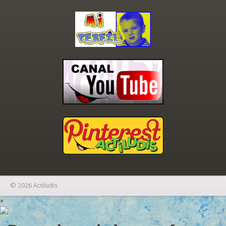
© 2026 Actiludis
×