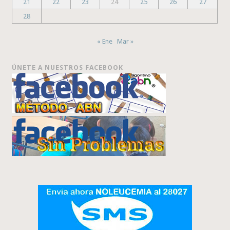
21
22
23
24
25
26
27
28
« Ene
Mar »
ÚNETE A NUESTROS FACEBOOK