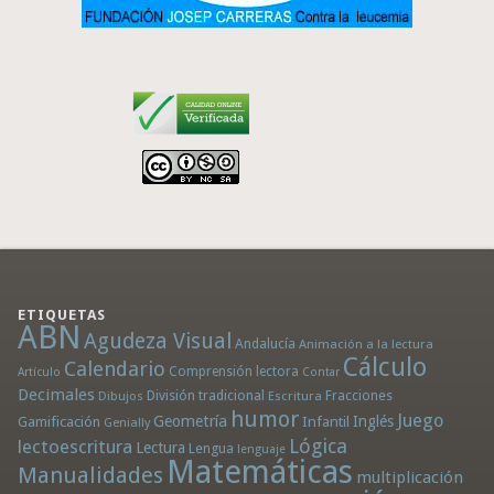
ETIQUETAS
ABN
Agudeza Visual
Andalucía
Animación a la lectura
Cálculo
Calendario
Comprensión lectora
Artículo
Contar
Decimales
División tradicional
Fracciones
Dibujos
Escritura
humor
Juego
Geometría
Infantil
Inglés
Gamificación
Genially
Lógica
lectoescritura
Lectura
Lengua
lenguaje
Matemáticas
Manualidades
multiplicación