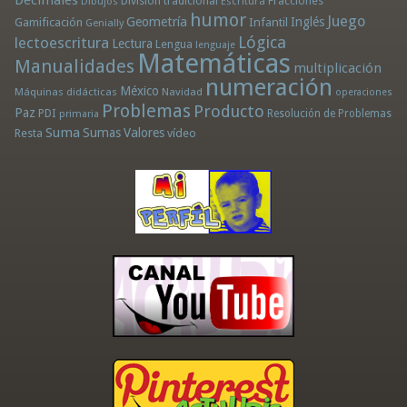
División tradicional
Fracciones
Dibujos
Escritura
humor
Juego
Geometría
Infantil
Inglés
Gamificación
Genially
Lógica
lectoescritura
Lectura
Lengua
lenguaje
Matemáticas
Manualidades
multiplicación
numeración
México
Máquinas didácticas
Navidad
operaciones
Problemas
Producto
Paz
PDI
Resolución de Problemas
primaria
Suma
Sumas
Valores
Resta
vídeo