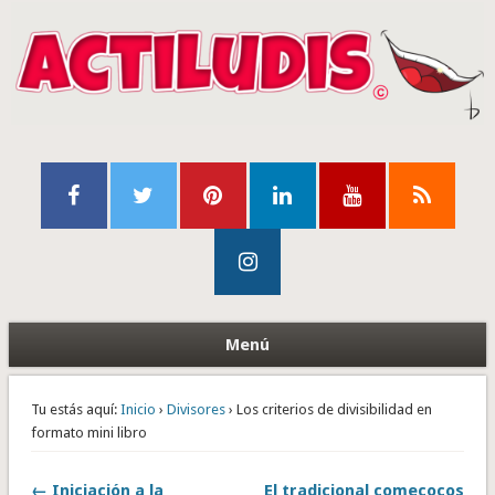
Menú
Tu estás aquí:
Inicio
›
Divisores
› Los criterios de divisibilidad en
formato mini libro
← Iniciación a la
El tradicional comecocos