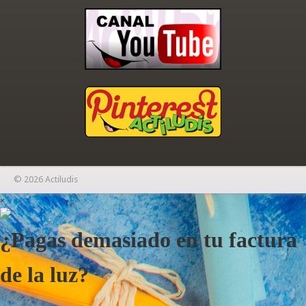
© 2026 Actiludis
×
¿Pagas demasiado en tu factura
de la luz?