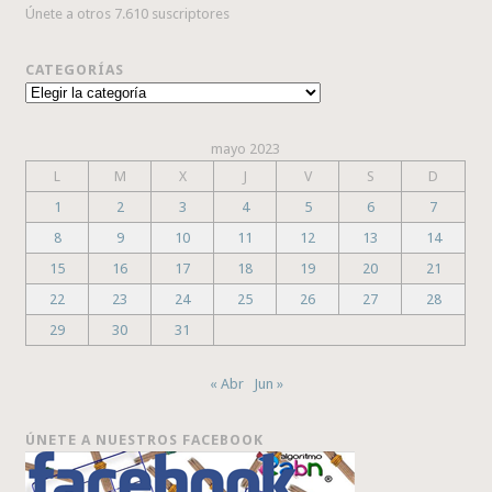
Únete a otros 7.610 suscriptores
CATEGORÍAS
Categorías
mayo 2023
L
M
X
J
V
S
D
1
2
3
4
5
6
7
8
9
10
11
12
13
14
15
16
17
18
19
20
21
22
23
24
25
26
27
28
29
30
31
« Abr
Jun »
ÚNETE A NUESTROS FACEBOOK