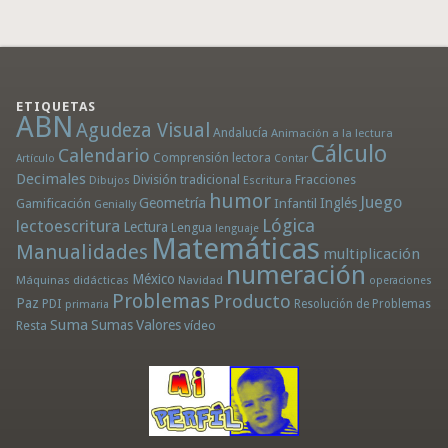
ETIQUETAS
ABN
Agudeza Visual
Andalucía
Animación a la lectura
Cálculo
Calendario
Comprensión lectora
Artículo
Contar
Decimales
División tradicional
Fracciones
Dibujos
Escritura
humor
Juego
Geometría
Infantil
Inglés
Gamificación
Genially
Lógica
lectoescritura
Lectura
Lengua
lenguaje
Matemáticas
Manualidades
multiplicación
numeración
México
Máquinas didácticas
Navidad
operaciones
Problemas
Producto
Paz
PDI
Resolución de Problemas
primaria
Suma
Sumas
Valores
Resta
vídeo